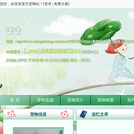
您好，欢迎来宠天堂网站！[
登录
|
免费注册
]
诺诺
地址：http://www.chongtiantang.com/love1566536052344
[复制]
[收藏]
[每次上网自
Love1566536052344
本馆馆号：
[管理中心]
本馆由
[等等]
于2019-08-23 12:54:12创建 馆长：
[等等]
首 页
宠物墓园
宠物简介
宠物相册
留
宠物信息
追忆文库