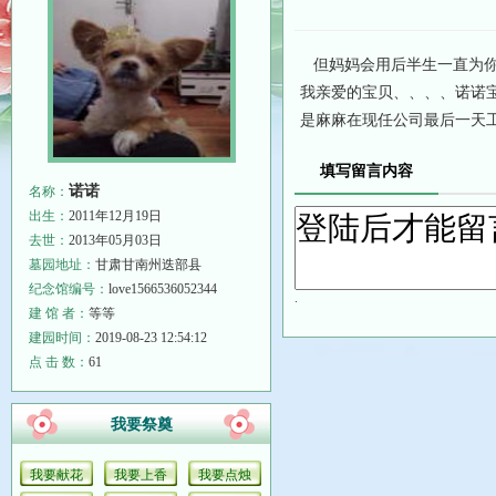
但妈妈会用后半生一直为你
我亲爱的宝贝、、、、诺诺
是麻麻在现任公司最后一天
填写留言内容
诺诺
名称：
出生：
2011年12月19日
去世：
2013年05月03日
墓园地址：
甘肃甘南州迭部县
纪念馆编号：
love1566536052344
.
建 馆 者：
等等
建园时间：
2019-08-23 12:54:12
点 击 数：
61
我要祭奠
我要献花
我要上香
我要点烛