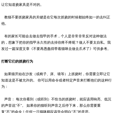
让它知道挠家具是不对的。
教猫不要抓挠家具的关键是在它每次抓挠的时候都始终如一的去纠正
他。
有的家长可能会去做去指甲的手术，个人是非常非常反对这种做法
的，想象下把你的指甲永久性的去掉你疼不疼呢？做人不要太自私。我
发过一篇深度文章《不要再愚蠢得带着猫咪去做去爪术了》可供参考。
打断它们的抓挠行为
如果猫开始在沙发（或椅子、床、墙等）上抓挠时，你需要立即让它
知道这是不被允许的。 你可以用命令或者特定声音来打断他们的这种行
为：
声音： 每次你看到（或听到）不恰当的抓挠时，就应该用响亮、低沉
的声音说“不”。 如果你的猫听到声音之后停下来，那么你需要重
复“不”的命令！任何一只猫咪都应该学会明白“不”的意思。